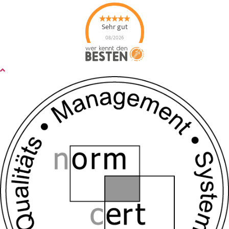
Sehr gut
08/2026
SuperCleanup
hat
4.91
von
5
Sternen |
55
SuperCleanup
Bewertungen
auf
werkenntdenBESTEN.de